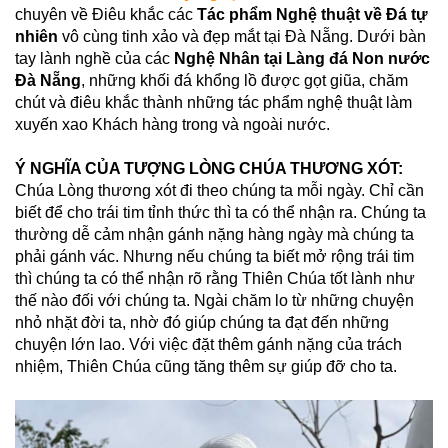
chuyên về Điêu khắc các
Tác phẩm Nghệ thuật về Đá tự
nhiên
vô cùng tinh xảo và đẹp mắt tại Đà Nẵng. Dưới bàn
tay lành nghề của các
Nghệ Nhân tại Làng đá Non nước
Đà Nẵng
, những khối đá khổng lồ được gọt giũa, chăm
chút và điêu khắc thành những tác phẩm nghệ thuật làm
xuyến xao Khách hàng trong và ngoài nước.
Ý NGHĨA CỦA TƯỢNG LÒNG CHÚA THƯƠNG XÓT:
Chúa Lòng thương xót đi theo chúng ta mỗi ngày. Chỉ cần
biết để cho trái tim tỉnh thức thì ta có thể nhận ra. Chúng ta
thường dễ cảm nhận gánh nặng hàng ngày mà chúng ta
phải gánh vác. Nhưng nếu chúng ta biết mở rộng trái tim
thì chúng ta có thể nhận rõ rằng Thiên Chúa tốt lành như
thế nào đối với chúng ta. Ngài chăm lo từ những chuyện
nhỏ nhặt đời ta, nhờ đó giúp chúng ta đạt đến những
chuyện lớn lao. Với việc đặt thêm gánh nặng của trách
nhiệm, Thiên Chúa cũng tăng thêm sự giúp đỡ cho ta.