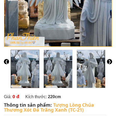
❮
❯
0 đ
Giá:
Kích thước:
220cm
Thông tin sản phẩm:
Tượng Lòng Chúa
Thương Xót Đá Trắng Xanh (TC-21)