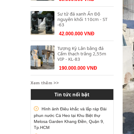
Sư tử đá xanh Ấn Độ
nguyên khối 110cm - ST
-63
42.000.000 VNĐ
Tượng Kỳ Lân bằng đá
Cẩm thạch trắng 2,55m
VIP - KL-83
190.000.000 VNĐ
Xem thêm >>
Tin tức nổi bật
Hình ảnh Điêu khắc và lắp ráp Đài
phun nước Cá Heo tại Khu Biệt thự
Melosa Garden Khang Điền, Quận 9,
Tp.HCM