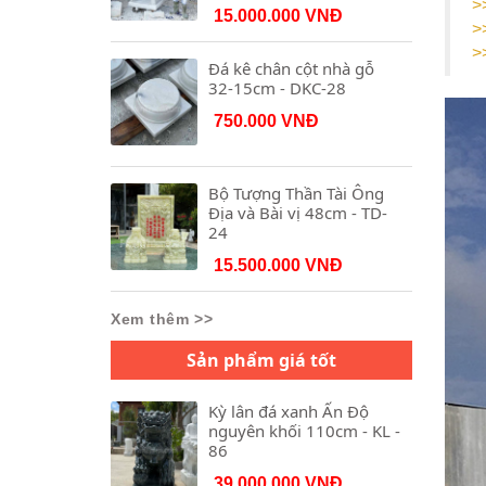
>
15.000.000 VNĐ
>
>
Đá kê chân cột nhà gỗ
32-15cm - DKC-28
750.000 VNĐ
Bộ Tượng Thần Tài Ông
Địa và Bài vị 48cm - TD-
24
15.500.000 VNĐ
Xem thêm >>
Sản phẩm giá tốt
Kỳ lân đá xanh Ấn Độ
nguyên khối 110cm - KL -
86
39.000.000 VNĐ