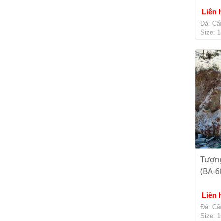
Liên 
Đá: Cẩ
Size: 
Tượn
(BA-6
Liên 
Đá: Cẩ
Size: 