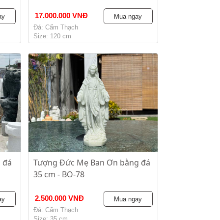
17.000.000 VNĐ
ay
Mua ngay
Đá: Cẩm Thạch
Size: 120 cm
 đá
Tượng Đức Mẹ Ban Ơn bằng đá
35 cm - BO-78
2.500.000 VNĐ
ay
Mua ngay
Đá: Cẩm Thạch
Size: 35 cm