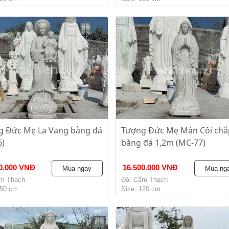
g Đức Mẹ La Vang bằng đá
Tượng Đức Mẹ Mân Côi chắ
6)
bằng đá 1,2m (MC-77)
0.000 VNĐ
16.500.000 VNĐ
Mua ngay
Mua ng
m Thạch
Đá: Cẩm Thạch
150 cm
Size: 120 cm