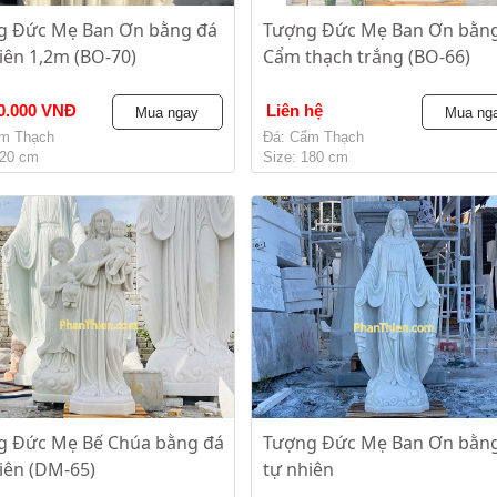
g Đức Mẹ Ban Ơn bằng đá
Tượng Đức Mẹ Ban Ơn bằn
iên 1,2m (BO-70)
Cẩm thạch trắng (BO-66)
0.000 VNĐ
Liên hệ
Mua ngay
Mua ng
m Thạch
Đá: Cẩm Thạch
120 cm
Size: 180 cm
g Đức Mẹ Bế Chúa bằng đá
Tượng Đức Mẹ Ban Ơn bằn
iên (DM-65)
tự nhiên