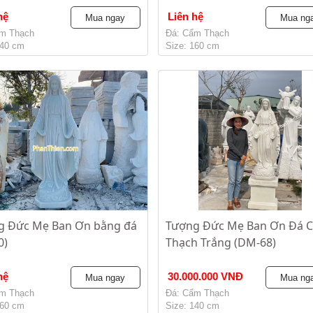
hệ
Liên hệ
Mua ngay
Mua ng
m Thạch
Đá: Cẩm Thạch
140 cm
Size: 160 cm
g Đức Mẹ Ban Ơn bằng đá
Tượng Đức Mẹ Ban Ơn Đá 
0)
Thạch Trắng (DM-68)
hệ
30.000.000 VNĐ
Mua ngay
Mua ng
m Thạch
Đá: Cẩm Thạch
160 cm
Size: 140 cm