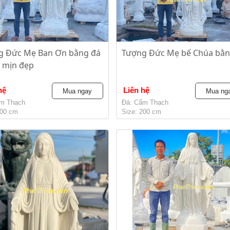
g Đức Mẹ Ban Ơn bằng đá
Tượng Đức Mẹ bế Chúa bằn
 mịn đẹp
hệ
Liên hệ
Mua ngay
Mua ng
m Thạch
Đá: Cẩm Thạch
200 cm
Size: 200 cm