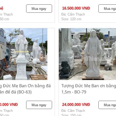
hệ
16.500.000 VNĐ
Mua ngay
Mua ng
m Thạch
Đá: Cẩm Thạch
250 cm
Size: 120 cm
g Đức Mẹ Ban Ơn bằng đá
Tượng Đức Mẹ Ban ơn bằng
ân đế đá (BO-63)
1,5m - BO-79
0.000 VNĐ
24.000.000 VNĐ
Mua ngay
Mua ng
m Thạch
Đá: Cẩm Thạch
150 cm
Size: 150 cm