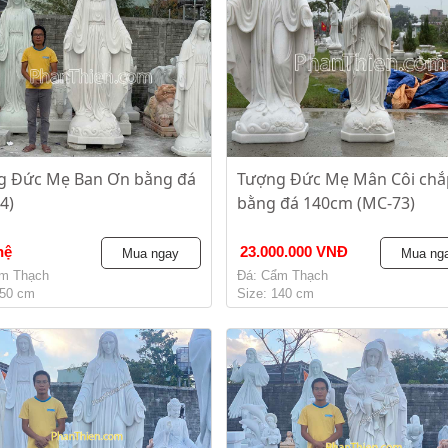
g Đức Mẹ Ban Ơn bằng đá
Tượng Đức Mẹ Mân Côi chắ
4)
bằng đá 140cm (MC-73)
hệ
23.000.000 VNĐ
Mua ngay
Mua ng
m Thạch
Đá: Cẩm Thạch
250 cm
Size: 140 cm