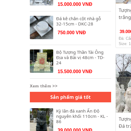
15.000.000 VNĐ
Tượn
trắng
Đá kê chân cột nhà gỗ
32-15cm - DKC-28
39.00
750.000 VNĐ
Đá: Cẩ
Size: 
Bộ Tượng Thần Tài Ông
Địa và Bài vị 48cm - TD-
24
15.500.000 VNĐ
Xem thêm >>
Sản phẩm giá tốt
Kỳ lân đá xanh Ấn Độ
nguyên khối 110cm - KL -
Tượn
86
Đá tr
39.000.000 VNĐ