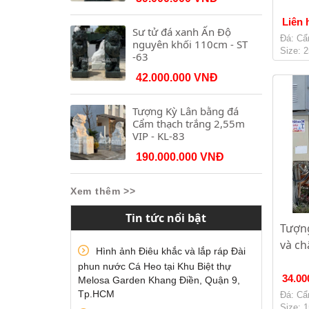
Liên 
Sư tử đá xanh Ấn Độ
Đá: Cẩ
nguyên khối 110cm - ST
Size: 
-63
42.000.000 VNĐ
Tượng Kỳ Lân bằng đá
Cẩm thạch trắng 2,55m
VIP - KL-83
190.000.000 VNĐ
Xem thêm >>
Tin tức nổi bật
Tượn
và ch
Hình ảnh Điêu khắc và lắp ráp Đài
phun nước Cá Heo tại Khu Biệt thự
34.00
Melosa Garden Khang Điền, Quận 9,
Tp.HCM
Đá: Cẩ
Size: 