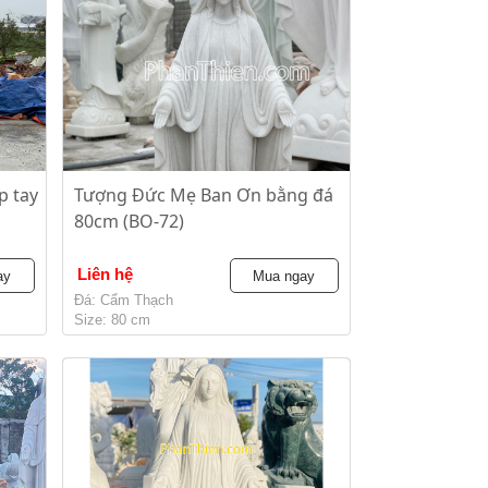
p tay
Tượng Đức Mẹ Ban Ơn bằng đá
80cm (BO-72)
Liên hệ
ay
Mua ngay
Đá: Cẩm Thạch
Size: 80 cm