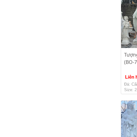
Tượn
(BO-7
Liên 
Đá: Cẩ
Size: 