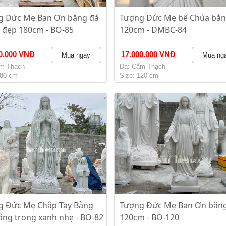
g Đức Mẹ Ban Ơn bằng đá
Tượng Đức Mẹ bế Chúa bằn
 đẹp 180cm - BO-85
120cm - DMBC-84
0.000 VNĐ
17.000.000 VNĐ
Mua ngay
Mua ng
m Thạch
Đá: Cẩm Thạch
180 cm
Size: 120 cm
g Đức Mẹ Chắp Tay Bằng
Tượng Đức Mẹ Ban Ơn bằn
ắng trong xanh nhẹ - BO-82
120cm - BO-120