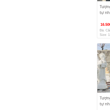
Tượn
tự nh
16.50
Đá: Cẩ
Size: 
Tượn
tự nh