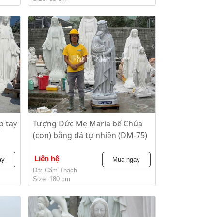
p tay
Tượng Đức Mẹ Maria bế Chúa
(con) bằng đá tự nhiên (DM-75)
Liên hệ
ay
Mua ngay
Đá: Cẩm Thạch
Size: 180 cm