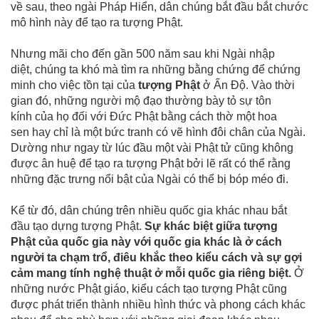
về sau, theo ngài Pháp Hiển, dân chúng bắt đầu bắt chước
mô hình này để tạo ra tượng Phật.
Nhưng mãi cho đến gần 500 năm sau khi Ngài nhập
diệt, chúng ta khó mà tìm ra những bằng chứng để chứng
minh cho việc tồn tại của
tượng Phật
ở Ấn Độ. Vào thời
gian đó, những người mộ đạo thường bày tỏ sự tôn
kính của họ đối với Đức Phật bằng cách thờ một hoa
sen hay chỉ là một bức tranh có vẽ hình đôi chân của Ngài.
Dường như ngay từ lúc đầu một vài Phật tử cũng không
được ân huệ để tạo ra tượng Phật bởi lẽ rất có thể rằng
những đặc trưng nổi bật của Ngài có thể bị bóp méo đi.
Kể từ đó, dân chúng trên nhiều quốc gia khác nhau bắt
đầu tạo dựng tượng Phật.
Sự khác biệt giữa tượng
Phật
của quốc gia này với quốc gia khác là ở cách
người ta chạm trổ, điêu khắc theo kiểu cách và sự gợi
cảm mang tính nghệ thuật ở mỗi quốc gia riêng biệt.
Ở
những nước Phật giáo, kiểu cách tạo tượng Phật cũng
được phát triển thành nhiều hình thức và phong cách khác