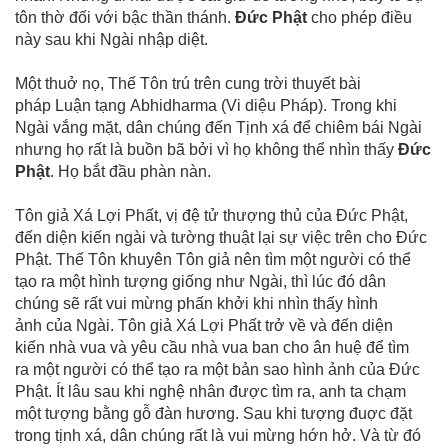
tôn thờ đối với bậc thần thánh.
Đức Phật
cho phép điều
này sau khi Ngài nhập diệt.
Một thuở nọ, Thế Tôn trú trên cung trời thuyết bài
pháp Luận tạng Abhidharma (Vi diệu Pháp). Trong khi
Ngài vắng mặt, dân chúng đến Tịnh xá để chiêm bái Ngài
nhưng họ rất là buồn bã bởi vì họ không thể nhìn thấy
Đức
Phật
. Họ bắt đầu phàn nàn.
Tôn giả Xá Lợi Phất, vị đệ tử thượng thủ của Đức Phật,
đến diện kiến ngài và tường thuật lại sự việc trên cho Đức
Phật. Thế Tôn khuyên Tôn giả nên tìm một người có thể
tạo ra một hình tượng giống như Ngài, thì lúc đó dân
chúng sẽ rất vui mừng phấn khởi khi nhìn thấy hình
ảnh của Ngài. Tôn giả Xá Lợi Phất trở về và đến diện
kiến nhà vua và yêu cầu nhà vua ban cho ân huệ để tìm
ra một người có thể tạo ra một bản sao hình ảnh của Đức
Phật. Ít lâu sau khi nghệ nhân được tìm ra, anh ta chạm
một tượng bằng gỗ đàn hương. Sau khi tượng đuợc đặt
trong tịnh xá, dân chúng rất là vui mừng hớn hở. Và từ đó