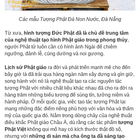
Các mẫu Tượng Phật Đá Non Nước, Đà Nẵng
Từ xưa,
hình tượng Đức Phật đã là chủ đề trung tâm
của nghệ thuật tạo hình Phật giáo trong phong thủy
,
người Phật tử luôn cần có hình ảnh Ngài để chiêm
ngưỡng, đảnh lễ, cúng dường và noi gương.
Lịch sử Phật giáo
ra đời và phát triển mạnh mẽ cho đến
bây giờ là đã trải qua hàng ngàn năm xây dựng và gìn giữ,
song hành với nó là nghệ thuật tạo ra các nguyên tác
tượng Phật với nhiều chất liệu khác nhau đã cho ra đời ra
hàng trăm những biểu tượng để sùng tín, tưởng niệm và
hành pháp. Ở mỗi quốc gia, việc tạo tác tượng Phật lại
mang những đặc điểm riêng phù hợp với văn hóa và thẩm
mỹ của quốc gia đó. Nằm trong dòng chảy của nghệ thuật
điêu khắc Phật giáo Châu Á, dù rằng các tác phẩm
tượng
Phật Việt
không qui mô hay có kích thước thật đồ sộ,
nhưng với
những di sản mà cha ông ta đã sáng tạo