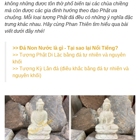
không những được tôn thờ phổ biến tại các chùa chiềng
mà còn được các gia đình hướng theo đạo Phật ưa
chuộng. Mỗi loại tượng Phật đá đều có những ý nghĩa đặc
trưng khác nhau. Hãy cùng Phan Thiên tìm hiểu qua bài
viết dưới đây nhé!
>>
Đá Non Nước là gì - Tại sao lại Nổi Tiếng?
>> Tượng Phật Di Lặc bằng đá tự nhiên và nguyên
khối
>> Tượng Kỳ Lân đá (điêu khắc bằng đá tự nhiên và
nguyên khối)