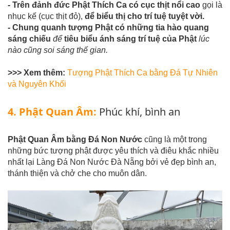
- Trên đảnh
đức Phật Thích Ca
có cục thịt nổi cao
gọi là
nhục kế (cục thịt đỏ),
để biểu thị cho trí tuệ tuyệt vời.
- Chung quanh tượng Phật có những tia hào quang
sáng chiếu
để
tiêu biểu ánh sáng trí tuệ của Phật
lúc
nào cũng soi sáng thế gian.
>>> Xem thêm:
Tượng Phật Thích Ca bằng Đá Tự Nhiên
và Nguyên Khối
4. Phật Quan Âm:
Phúc khí, bình an
Phật Quan Âm bằng Đá Non Nước
cũng là một trong
những bức tượng phật được yêu thích và điêu khắc nhiều
nhất lại Làng Đá Non Nước Đà Nẵng bởi vẻ đẹp bình an,
thánh thiện và chở che cho muôn dân.