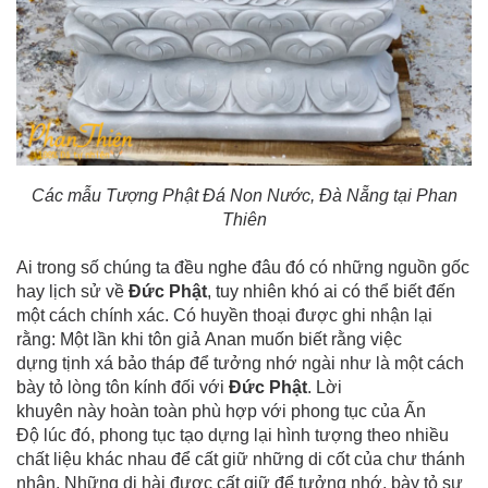
Các mẫu Tượng Phật Đá Non Nước, Đà Nẵng tại Phan
Thiên
Ai trong số chúng ta đều nghe đâu đó có những nguồn gốc
hay lịch sử về
Đức Phật
, tuy nhiên khó ai có thể biết đến
một cách chính xác. Có huyền thoại được ghi nhận lại
rằng: Một lần khi tôn giả Anan muốn biết rằng việc
dựng tịnh xá bảo tháp để tưởng nhớ ngài như là một cách
bày tỏ lòng tôn kính đối với
Đức Phật
. Lời
khuyên này hoàn toàn phù hợp với phong tục của Ấn
Độ lúc đó, phong tục tạo dựng lại hình tượng theo nhiều
chất liệu khác nhau để cất giữ những di cốt của chư thánh
nhân. Những di hài được cất giữ để tưởng nhớ, bày tỏ sự