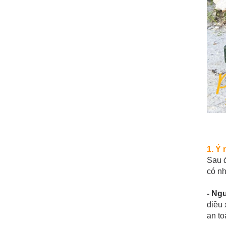
1. Ý
Sau 
có nh
- Ng
điều 
an to