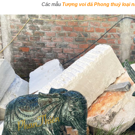
Các mẫu
Tượng voi đá Phong thuỷ loại 