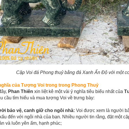
Cặp Voi đá Phong thuỷ bằng đá Xanh Ấn Độ với một co
 nghĩa của Tượng Voi trong trong Phong Thuỷ
đây,
Phan Thiên
xin liệt kê một vài ý nghĩa tiêu biểu nhất của
Tư
u cầu tìm hiểu và mua tượng Voi về trưng bày:
ười bảo vệ, canh giữ cho ngôi nhà:
Voi được xem là người bả
xấu đến với ngôi nhà của bạn. Nhiều người tin rằng, đặt một c
àn và luôn yên ấm, hạnh phúc;