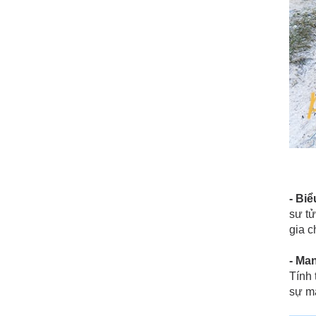
- Bi
sư tử
gia c
- Ma
Tính 
sự ma