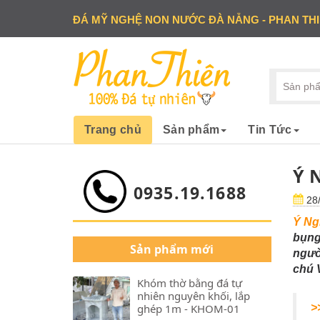
ĐÁ MỸ NGHỆ NON NƯỚC ĐÀ NẴNG - PHAN TH
Trang chủ
Sản phẩm
Tin Tức
Ý 
0935.19.1688
28/
Ý Ng
bụng
Sản phẩm mới
ngườ
chú 
Khóm thờ bằng đá tự
nhiên nguyên khối, lắp
ghép 1m - KHOM-01
>