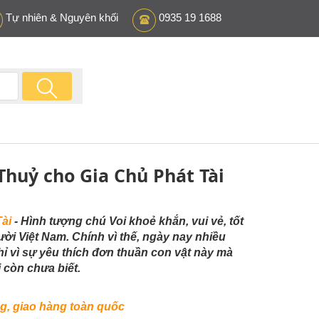
Tự nhiên & Nguyên khối
0935 19 1688
huỷ cho Gia Chủ Phát Tài
ài
- Hình tượng chú Voi khoẻ khắn, vui vẻ, tốt
ời Việt Nam. Chính vì thế, ngày nay nhiều
hỉ vì sự yêu thích đơn thuần con vật này mà
 còn chưa biết.
g, giao hàng toàn quốc