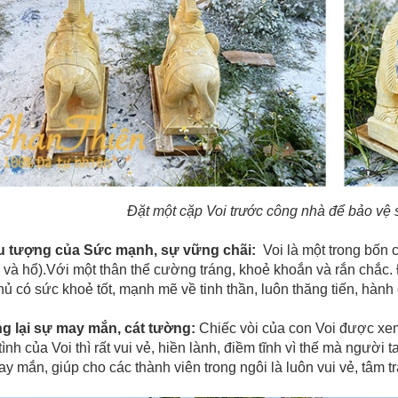
Đặt một cặp Voi trước công nhà để bảo vệ
ểu tượng của Sức mạnh, sự vững chãi:
Voi là một trong bốn
 và hổ).Với một thân thể cường tráng, khoẻ khoắn và rắn chắc. 
hủ có sức khoẻ tốt, mạnh mẽ về tinh thần, luôn thăng tiến, hành
ng lại sự may mắn, cát tường:
Chiếc vòi của con Voi được xem
tình của Voi thì rất vui vẻ, hiền lành, điềm tĩnh vì thế mà người
y mắn, giúp cho các thành viên trong ngôi là luôn vui vẻ, tâm t