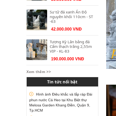
Sư tử đá xanh Ấn Độ
nguyên khối 110cm - ST
-63
42.000.000 VNĐ
Tượng Kỳ Lân bằng đá
Cẩm thạch trắng 2,55m
VIP - KL-83
190.000.000 VNĐ
Xem thêm >>
Tin tức nổi bật
Hình ảnh Điêu khắc và lắp ráp Đài
phun nước Cá Heo tại Khu Biệt thự
Melosa Garden Khang Điền, Quận 9,
Tp.HCM