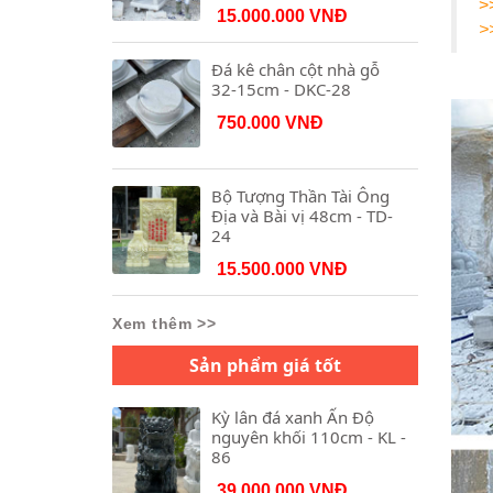
>
15.000.000 VNĐ
>
Đá kê chân cột nhà gỗ
32-15cm - DKC-28
750.000 VNĐ
Bộ Tượng Thần Tài Ông
Địa và Bài vị 48cm - TD-
24
15.500.000 VNĐ
Xem thêm >>
Sản phẩm giá tốt
Kỳ lân đá xanh Ấn Độ
nguyên khối 110cm - KL -
86
39.000.000 VNĐ