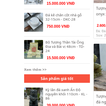
15.000.000 VNĐ
Tượn
onyx 
Đá kê chân cột nhà gỗ
32-15cm - DKC-28
2.600
750.000 VNĐ
Đá: Đá
Size: 
Bộ Tượng Thần Tài Ông
Địa và Bài vị 48cm - TD-
24
15.500.000 VNĐ
Xem thêm >>
Sản phẩm giá tốt
Kỳ lân đá xanh Ấn Độ
nguyên khối 110cm - KL -
Tượn
86
đá ng
39.000.000 VNĐ