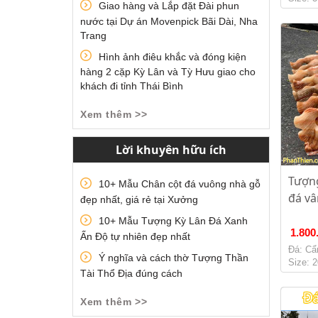
Giao hàng và Lắp đặt Đài phun
nước tại Dự án Movenpick Bãi Dài, Nha
Trang
Hình ảnh điêu khắc và đóng kiện
hàng 2 cặp Kỳ Lân và Tỳ Hưu giao cho
khách đi tỉnh Thái Bình
Xem thêm >>
Lời khuyên hữu ích
Tượn
10+ Mẫu Chân cột đá vuông nhà gỗ
đá vâ
đẹp nhất, giá rẻ tại Xưởng
10+ Mẫu Tượng Kỳ Lân Đá Xanh
1.800
Ấn Độ tự nhiên đẹp nhất
Đá: Cẩ
Ý nghĩa và cách thờ Tượng Thần
Size: 
Tài Thổ Địa đúng cách
Xem thêm >>