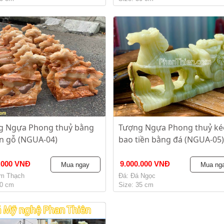
g Ngựa Phong thuỷ bằng
Tượng Ngựa Phong thuỷ ké
n gỗ (NGUA-04)
bao tiền bằng đá (NGUA-05)
.000 VNĐ
9.000.000 VNĐ
Mua ngay
Mua ng
m Thạch
Đá: Đá Ngọc
20 cm
Size: 35 cm