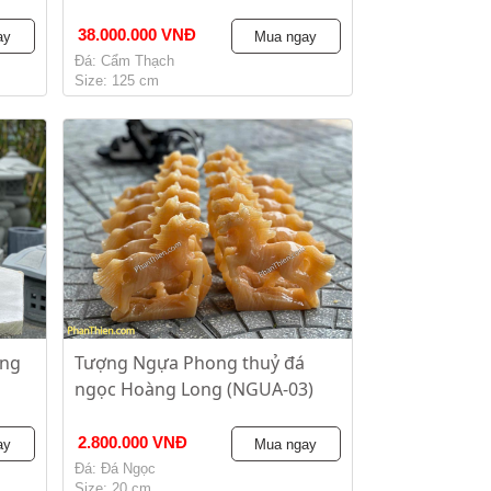
38.000.000 VNĐ
ay
Mua ngay
Đá: Cẩm Thạch
Size: 125 cm
ằng
Tượng Ngựa Phong thuỷ đá
ngọc Hoàng Long (NGUA-03)
2.800.000 VNĐ
ay
Mua ngay
Đá: Đá Ngọc
Size: 20 cm