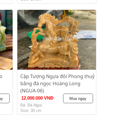
o
Cặp Tượng Ngựa đôi Phong thuỷ
bằng đá ngọc Hoàng Long
(NGUA-06)
12.000.000 VNĐ
ay
Mua ngay
Đá: Đá Ngọc
Size: 30 cm