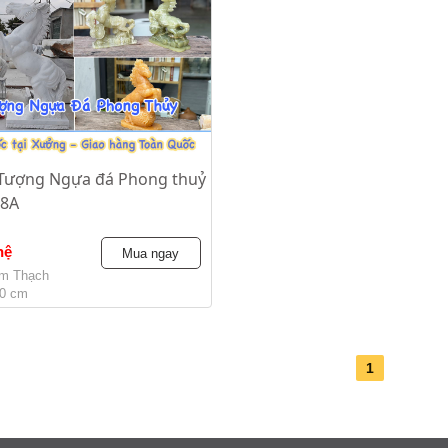
Tượng Ngựa đá Phong thuỷ
 8A
hệ
Mua ngay
m Thạch
30 cm
1