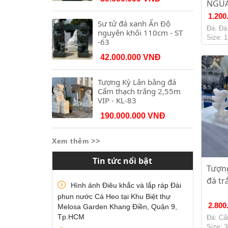
NGUA
1.200
Sư tử đá xanh Ấn Độ
Đá: Đá
nguyên khối 110cm - ST
Size: 
-63
42.000.000 VNĐ
Tượng Kỳ Lân bằng đá
Cẩm thạch trắng 2,55m
VIP - KL-83
190.000.000 VNĐ
Xem thêm >>
Tin tức nổi bật
Tượn
đá tr
Hình ảnh Điêu khắc và lắp ráp Đài
phun nước Cá Heo tại Khu Biệt thự
2.800
Melosa Garden Khang Điền, Quận 9,
Tp.HCM
Đá: Cẩ
Size: 