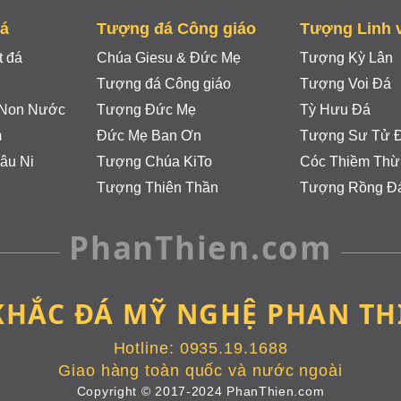
đá
Tượng đá Công giáo
Tượng Linh 
 đá
Chúa Giesu & Đức Mẹ
Tượng Kỳ Lân
Tượng đá Công giáo
Tượng Voi Đá
 Non Nước
Tượng Đức Mẹ
Tỳ Hưu Đá
m
Đức Mẹ Ban Ơn
Tượng Sư Tử 
âu Ni
Tượng Chúa KiTo
Cóc Thiềm Thừ
Tượng Thiên Thần
Tượng Rồng Đ
PhanThien.com
 KHẮC ĐÁ MỸ NGHỆ PHAN TH
Hotline:
0935.19.1688
Giao hàng toàn quốc và nước ngoài
Copyright © 2017-2024 PhanThien.com