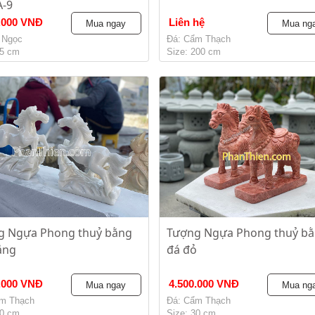
-9
.000 VNĐ
Liên hệ
Mua ngay
Mua ng
 Ngọc
Đá: Cẩm Thạch
15 cm
Size: 200 cm
g Ngựa Phong thuỷ bằng
Tượng Ngựa Phong thuỷ b
ắng
đá đỏ
.000 VNĐ
4.500.000 VNĐ
Mua ngay
Mua ng
m Thạch
Đá: Cẩm Thạch
30 cm
Size: 30 cm