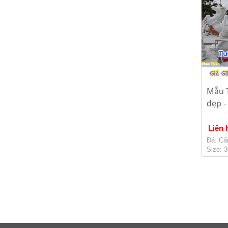
Mẫu 
đẹp -
Liên 
Đá: Cẩ
Size: 