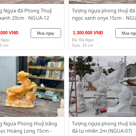
g Ngựa đá Phong Thuỷ
Tượng ngựa phong thuỷ đá
xanh 20cm - NGUA-12
ngọc xanh onyx 15cm - NG
.000 VNĐ
1.300.000 VNĐ
Mua ngay
Mua ng
 Ngọc
Đá: Đá Ngọc
20 cm
Size: 15 cm
g Ngựa Phong thuỷ bằng
Tượng ngựa phong thuỷ bằ
ọc Hoàng Long 15cm -
đá tự nhiên 2m (NGUA-07)