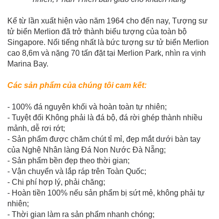
Kể từ lần xuất hiện vào năm 1964 cho đến nay, Tượng sư
tử biển Merlion đã trở thành biểu tượng của toàn bộ
Singapore. Nổi tiếng nhất là bức tượng sư tử biển Merlion
cao 8,6m và nặng 70 tấn đặt tại Merlion Park, nhìn ra vịnh
Marina Bay.
Các sản phẩm của chúng tôi cam kết:
- 100% đá nguyên khối và hoàn toàn tự nhiên;
- Tuyệt đối Không phải là đá bộ, đá rời ghép thành nhiều
mảnh, dễ rơi rớt;
- Sản phẩm được chăm chút tỉ mỉ, đẹp mắt dưới bàn tay
của Nghệ Nhân làng Đá Non Nước Đà Nẵng;
- Sản phẩm bền đẹp theo thời gian;
- Vận chuyển và lắp ráp trên Toàn Quốc;
- Chi phí hợp lý, phải chăng;
- Hoàn tiền 100% nếu sản phẩm bị sứt mẻ, không phải tự
nhiên;
- Thời gian làm ra sản phẩm nhanh chóng;