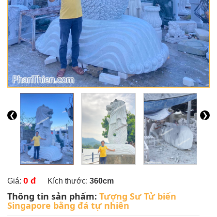
❮
❯
0 đ
Giá:
Kích thước:
360cm
Thông tin sản phẩm:
Tượng Sư Tử biển
Singapore bằng đá tự nhiên