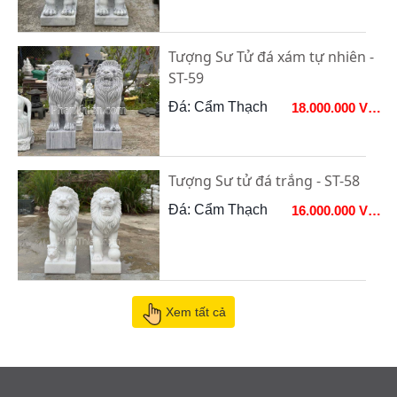
Tượng Sư Tử đá xám tự nhiên -
ST-59
Đá: Cẩm Thạch
18.000.000 VNĐ
Tượng Sư tử đá trắng - ST-58
Đá: Cẩm Thạch
16.000.000 VNĐ
Xem tất cả