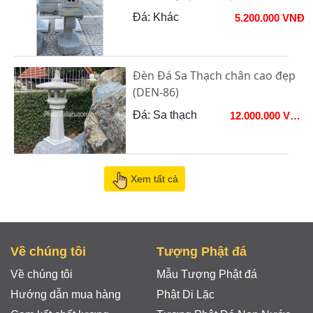
Đá: Khác
5.200.000 VNĐ
Đèn Đá Sa Thạch chân cao đẹp
(DEN-86)
Đá: Sa thạch
12.000.000 VNĐ
Xem tất cả
Về chúng tôi
Tượng Phật đá
Về chúng tôi
Mẫu Tượng Phật đá
Hướng dẫn mua hàng
Phật Di Lặc