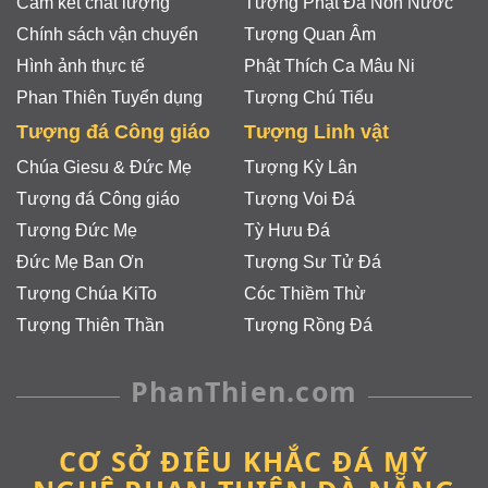
Cam kết chất lượng
Tượng Phật Đá Non Nước
Chính sách vận chuyển
Tượng Quan Âm
Hình ảnh thực tế
Phật Thích Ca Mâu Ni
Phan Thiên Tuyển dụng
Tượng Chú Tiểu
Tượng đá Công giáo
Tượng Linh vật
Chúa Giesu & Đức Mẹ
Tượng Kỳ Lân
Tượng đá Công giáo
Tượng Voi Đá
Tượng Đức Mẹ
Tỳ Hưu Đá
Đức Mẹ Ban Ơn
Tượng Sư Tử Đá
Tượng Chúa KiTo
Cóc Thiềm Thừ
Tượng Thiên Thần
Tượng Rồng Đá
PhanThien.com
CƠ SỞ ĐIÊU KHẮC ĐÁ MỸ