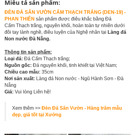
Miêu tả sản phẩm:
ĐÈN ĐÁ SÂN VƯỜN CẨM THẠCH TRẮNG (DEN-19) -
PHAN THIÊN
sản phẩm được điêu khắc bằng Đá
Cẩm Thạch trắng, nguyên khối, hoàn toàn tự nhiên dưới
đôi tay lành nghề, điêu luyện của Nghệ nhân tại
Làng đá
Non nước Đà Nẵng.
Thông tin sản phẩm:
Loại đá:
Đá Cẩm Thạch trắng;
Nguồn gốc:
Đá nguyên khối, tinh khiết tại Việt Nam;
Chiều cao mẫu:
35cm
Nơi sản xuất:
Làng đá Non nước - Ngũ Hành Sơn - Đà
Nẵng
Giá:
Vui lòng Liên hệ!
Xem thêm >>
Đèn Đá Sân Vườn - Hàng trăm mẫu
đẹp, giá tốt tại Xưởng