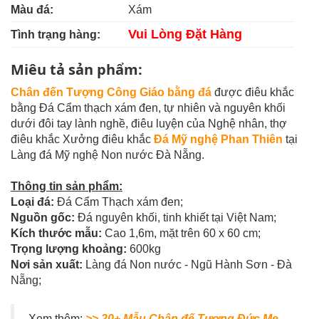
Màu đá:
Xám
Vui Lòng Đặt Hàng
Tình trạng hàng:
Miêu tả sản phẩm:
Chân đến Tượng Công Giáo bằng đá
được điêu khắc
bằng Đá Cẩm thạch xám đen, tự nhiên và nguyên khối
dưới đôi tay lành nghề, điêu luyện của Nghệ nhân, thợ
điêu khắc Xưởng điêu khắc
Đá Mỹ nghệ Phan Thiên
tại
Làng đá Mỹ nghệ Non nước Đà Nẵng.
Thông tin sản phẩm:
Loại đá:
Đá Cẩm Thạch xám đen;
Nguồn gốc:
Đá nguyên khối, tinh khiết tại Việt Nam;
Kích thước mẫu:
Cao 1,6m, mặt trên 60 x 60 cm;
Trọng lượng khoảng:
600kg
Nơi sản xuất:
Làng đá Non nước - Ngũ Hành Sơn - Đà
Nẵng;
Xem thêm:
>> 20+ Mẫu Chân đế Tượng Đức Mẹ