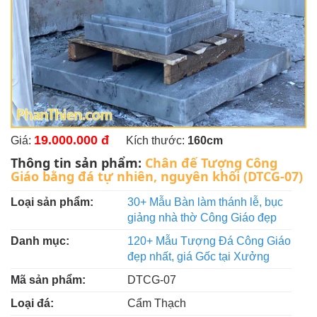
19.000.000 đ
Giá:
Kích thước:
160cm
Thông tin sản phẩm:
Chân đế Tượng Công
Giáo bằng đá tự nhiên, nguyên khối (DTCG-07)
Loại sản phẩm:
30+ Mẫu Bàn làm thánh lễ, bục
giảng nhà thờ Công Giáo đẹp
Danh mục:
120+ Mẫu Tượng Đá Công Giáo
đẹp nhất, giá Gốc tại Xưởng
Mã sản phẩm:
DTCG-07
Loại đá:
Cẩm Thạch