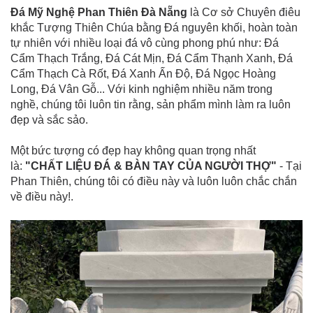
Đá Mỹ Nghệ Phan Thiên Đà Nẵng
là Cơ sở Chuyên điêu
khắc Tượng Thiên Chúa bằng Đá nguyên khối, hoàn toàn
tự nhiên với nhiều loại đá vô cùng phong phú như: Đá
Cẩm Thạch Trắng, Đá Cát Mịn, Đá Cẩm Thạnh Xanh, Đá
Cẩm Thạch Cà Rốt, Đá Xanh Ấn Độ, Đá Ngọc Hoàng
Long, Đá Vân Gỗ... Với kinh nghiệm nhiều năm trong
nghề, chúng tôi luôn tin rằng, sản phẩm mình làm ra luôn
đẹp và sắc sảo.
Một bức tượng có đẹp hay không quan trọng nhất
là:
"CHẤT LIỆU ĐÁ & BÀN TAY CỦA NGƯỜI THỢ"
- Tại
Phan Thiên, chúng tôi có điều này và luôn luôn chắc chắn
về điều này!.