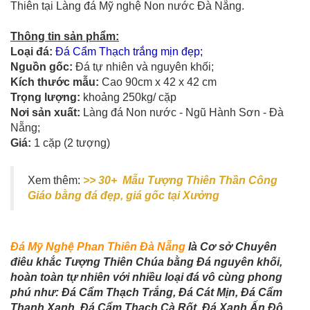
Thiên tại Làng đá Mỹ nghệ Non nước Đà Nẵng.
Thông tin sản phẩm:
Loại đá:
Đá Cẩm Thạch trắng mịn đẹp;
Nguồn gốc:
Đá tự nhiên và nguyên khối;
Kích thước mẫu:
Cao 90cm x 42 x 42 cm
Trọng lượng:
khoảng 250kg/ cặp
Nơi sản xuất:
Làng đá Non nước - Ngũ Hành Sơn - Đà
Nẵng;
Giá:
1 cặp (2 tượng)
Xem thêm:
>> 30+ Mẫu Tượng Thiên Thần Công
Giáo bằng đá đẹp, giá gốc tại Xưởng
Đá Mỹ Nghệ Phan Thiên Đà Nẵng
là Cơ sở Chuyên
điêu khắc Tượng Thiên Chúa bằng Đá nguyên khối,
hoàn toàn tự nhiên với nhiều loại đá vô cùng phong
phú như: Đá Cẩm Thạch Trắng, Đá Cát Mịn, Đá Cẩm
Thạnh Xanh, Đá Cẩm Thạch Cà Rốt, Đá Xanh Ấn Độ,