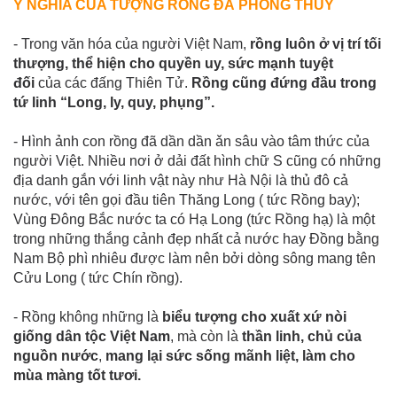
Ý NGHĨA CỦA TƯỢNG RỒNG ĐÁ PHONG THỦY
- Trong văn hóa của người Việt Nam,
rồng luôn ở vị trí tối
thượng, thể hiện cho quyền uy, sức mạnh tuyệt
đối
của các đấng Thiên Tử.
Rồng cũng đứng đầu trong
tứ linh “Long, ly, quy, phụng”.
- Hình ảnh con rồng đã dần dần ǎn sâu vào tâm thức của
người Việt. Nhiều nơi ở dải đất hình chữ S cũng có những
địa danh gắn với linh vật này như Hà Nội là thủ đô cả
nước, với tên gọi đầu tiên Thăng Long ( tức Rồng bay);
Vùng Đông Bắc nước ta có Hạ Long (tức Rồng hạ) là một
trong những thắng cảnh đẹp nhất cả nước hay Đồng bằng
Nam Bộ phì nhiêu được làm nên bởi dòng sông mang tên
Cửu Long ( tức Chín rồng).
- Rồng không những là
biểu tượng cho xuất xứ nòi
giống dân tộc Việt Nam
, mà còn là
thần linh, chủ của
nguồn nước
,
mang lại sức sống mãnh liệt, làm cho
mùa màng tốt tươi.