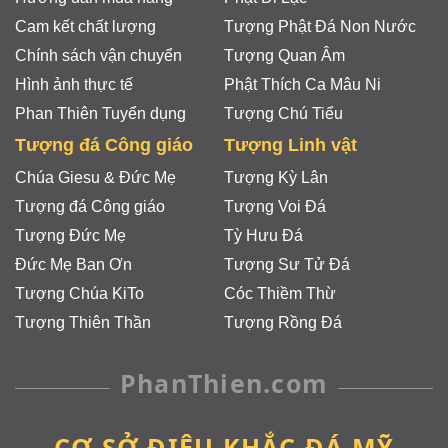
Cam kết chất lượng
Tượng Phật Đá Non Nước
Chính sách vận chuyển
Tượng Quan Âm
Hình ảnh thực tế
Phật Thích Ca Mâu Ni
Phan Thiên Tuyển dụng
Tượng Chú Tiểu
Tượng đá Công giáo
Tượng Linh vật
Chúa Giesu & Đức Mẹ
Tượng Kỳ Lân
Tượng đá Công giáo
Tượng Voi Đá
Tượng Đức Mẹ
Tỳ Hưu Đá
Đức Mẹ Ban Ơn
Tượng Sư Tử Đá
Tượng Chúa KiTo
Cóc Thiềm Thừ
Tượng Thiên Thần
Tượng Rồng Đá
PhanThien.com
CƠ SỞ ĐIÊU KHẮC ĐÁ MỸ