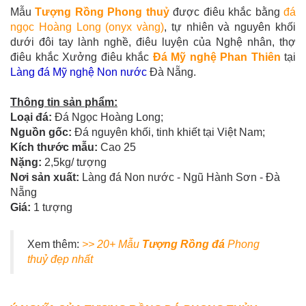
Mẫu
Tượng Rồng Phong thuỷ
được điêu khắc bằng
đá
ngọc Hoàng Long (onyx vàng)
, tự nhiên và nguyên khối
dưới đôi tay lành nghề, điêu luyện của Nghệ nhân, thợ
điêu khắc Xưởng điêu khắc
Đá Mỹ nghệ Phan Thiên
tại
Làng đá Mỹ nghệ Non nước
Đà Nẵng.
Thông tin sản phẩm:
Loại đá:
Đá Ngọc Hoàng Long;
Nguồn gốc:
Đá nguyên khối, tinh khiết tại Việt Nam;
Kích thước mẫu:
Cao 25
Nặng:
2,5kg/ tượng
Nơi sản xuất:
Làng đá Non nước - Ngũ Hành Sơn - Đà
Nẵng
Giá:
1 tượng
Xem thêm:
>> 20+ Mẫu
Tượng Rồng đá
Phong
thuỷ đẹp nhất