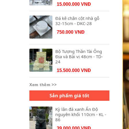
15.000.000 VNĐ
Đá kê chân cột nhà gỗ
32-15cm - DKC-28
750.000 VNĐ
Bộ Tượng Thần Tài Ông
Địa và Bài vị 48cm - TD-
24
15.500.000 VNĐ
Xem thêm >>
Sản phẩm giá tốt
Kỳ lân đá xanh Ấn Độ
nguyên khối 110cm - KL -
86
39.000.000 VNĐ