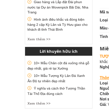
Giao hàng và Lắp đặt Đài phun
nước tại Dự án Movenpick Bãi Dài, Nha
Mã s
Trang
Hình ảnh điêu khắc và đóng kiện
Loại 
hàng 2 cặp Kỳ Lân và Tỳ Hưu giao cho
Màu 
khách đi tỉnh Thái Bình
Tình
Xem thêm >>
Miê
Lời khuyên hữu ích
TƯỢN
khắc 
10+ Mẫu Chân cột đá vuông nhà gỗ
Nghệ
đẹp nhất, giá rẻ tại Xưởng
10+ Mẫu Tượng Kỳ Lân Đá Xanh
Thôn
Ấn Độ tự nhiên đẹp nhất
Loại
Ý nghĩa và cách thờ Tượng Thần
Nguồ
Tài Thổ Địa đúng cách
Chiề
Nơi 
Xem thêm >>
Giá
: 