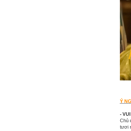
Ý NG
- VU
Chủ 
tươi 