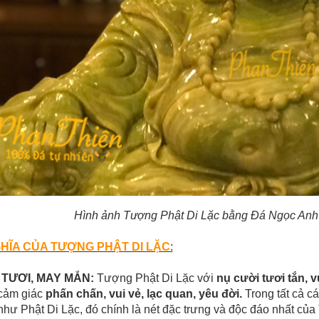
Hình ảnh Tượng Phật Di Lặc bằng Đá Ngọc Anh 
HĨA CỦA TƯỢNG PHẬT DI LẶC
:
I TƯƠI, MAY MẮN:
Tượng Phật Di Lặc với
nụ cười tươi tắn, v
cảm giác
phấn chấn, vui vẻ, lạc quan, yêu đời.
Trong tất cả c
như Phật Di Lặc, đó chính là nét đặc trưng và độc đáo nhất của 