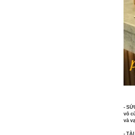
- SỨ
vô cù
và v
- TÀ