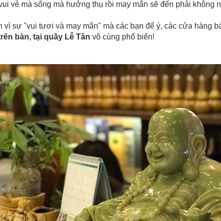
vui vẻ mà sống mà hưởng thụ rồi may mắn sẽ đến phải không 
 vì sự "vui tươi và may mắn" mà các bạn để ý, các cửa hàng 
trên bàn, tại quầy Lễ Tân
vô cùng phổ biến!