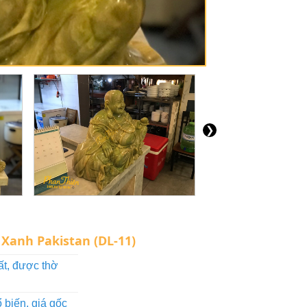
❯
Xanh Pakistan (DL-11)
t, được thờ
biến, giá gốc