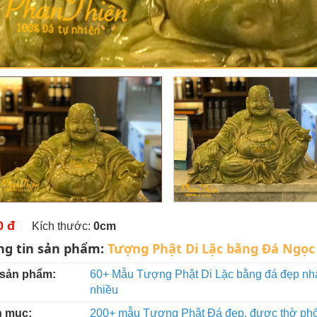
0 đ
Kích thước:
0cm
ng tin sản phẩm:
Tượng Phật Di Lặc bằng Đá Ngọc 
 sản phẩm:
60+ Mẫu Tượng Phật Di Lặc bằng đá đẹp nhấ
nhiều
 mục:
200+ mẫu Tượng Phật Đá đẹp, được thờ phổ 