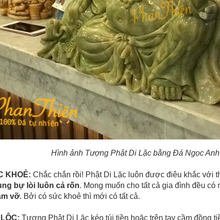
Hình ảnh Tượng Phật Di Lặc bằng Đá Ngọc Anh 
C KHOẺ:
Chắc chắn rồi! Phật Di Lặc luôn được điêu khắc với 
ng bự lòi luôn cả rốn
. Mong muốn cho tất cả gia đình đều có
ạm vỡ
. Bởi có sức khoẻ thì mới có tất cả.
I LỘC:
Tượng Phật Di Lặc kéo túi tiền hoặc trên tay cầm đồng tiền