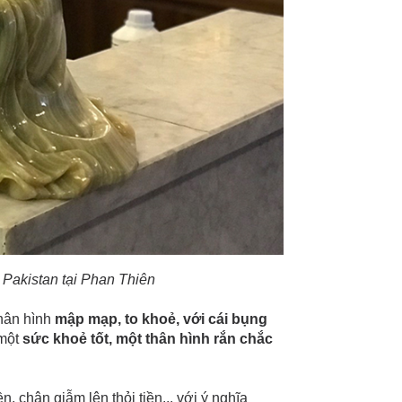
Pakistan tại Phan Thiên
thân hình
mập mạp, to khoẻ, với cái bụng
 một
sức khoẻ tốt, một thân hình rắn chắc
, chân giẫm lên thỏi tiền... với ý nghĩa