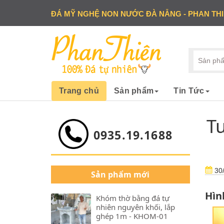
ĐÁ MỸ NGHỆ NON NƯỚC ĐÀ NẴNG - PHAN TH
Trang chủ
Sản phẩm
Tin Tức
T
0935.19.1688
30/
Sản phẩm mới
Hìn
Khóm thờ bằng đá tự
nhiên nguyên khối, lắp
ghép 1m - KHOM-01