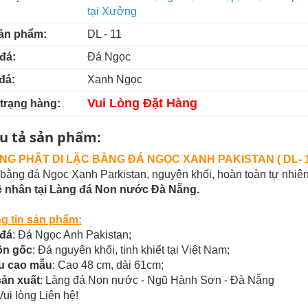
tại Xưởng
ản phẩm:
DL - 11
đá:
Đá Ngọc
đá:
Xanh Ngọc
Vui Lòng Đặt Hàng
 trạng hàng:
u tả sản phẩm:
G PHẬT DI LẶC BẰNG ĐÁ NGỌC XANH PAKISTAN ( DL- 1
bằng đá Ngọc Xanh Parkistan, nguyên khối, hoàn toàn tự nhiên 
 nhân tại Làng đá Non nước Đà Nẵng.
g tin sản phẩm:
 đá
: Đá Ngọc Anh Pakistan;
n gốc
: Đá nguyên khối, tinh khiết tại Việt Nam;
u cao mẫu
: Cao 48 cm, dài 61cm;
sản xuất
: Làng đá Non nước - Ngũ Hành Sơn - Đà Nẵng
Vui lòng Liên hệ!