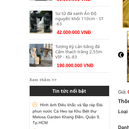
Sư tử đá xanh Ấn Độ
nguyên khối 110cm - ST
-63
42.000.000 VNĐ
Tượng Kỳ Lân bằng đá
Cẩm thạch trắng 2,55m
❮
VIP - KL-83
190.000.000 VNĐ
Xem thêm >>
Tin tức nổi bật
Giá:
Thô
Hình ảnh Điêu khắc và lắp ráp Đài
phun nước Cá Heo tại Khu Biệt thự
Loại
Melosa Garden Khang Điền, Quận 9,
Tp.HCM
Danh