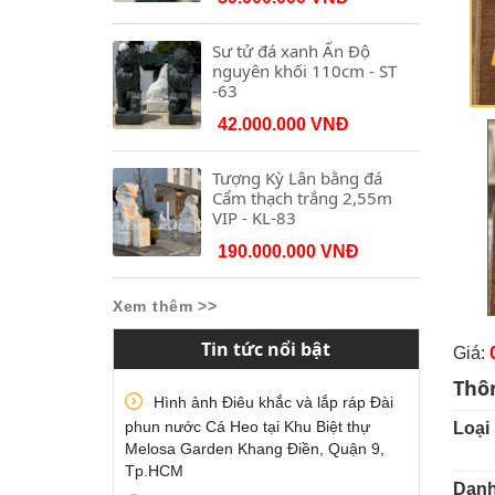
Sư tử đá xanh Ấn Độ
nguyên khối 110cm - ST
-63
42.000.000 VNĐ
Tượng Kỳ Lân bằng đá
Cẩm thạch trắng 2,55m
VIP - KL-83
190.000.000 VNĐ
Xem thêm >>
Tin tức nổi bật
Giá:
Thô
Hình ảnh Điêu khắc và lắp ráp Đài
phun nước Cá Heo tại Khu Biệt thự
Loại
Melosa Garden Khang Điền, Quận 9,
Tp.HCM
Danh