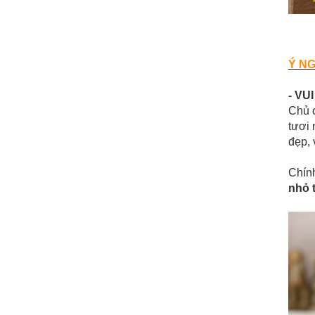
Ý NG
- VU
Chủ 
tươi 
đẹp, 
Chính
nhỏ 