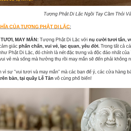
Tượng Phật Di Lặc Ngồi Tay Cầm Thỏi Và
HĨA CỦA TƯỢNG PHẬT DI LẶC
:
I TƯƠI, MAY MẮN:
Tượng Phật Di Lặc với
nụ cười tươi tắn, v
cảm giác
phấn chấn, vui vẻ, lạc quan, yêu đời.
Trong tất cả c
như Phật Di Lặc, đó chính là nét đặc trưng và độc đáo nhất của 
vui vẻ mà sống mà hưởng thụ rồi may mắn sẽ đến phải không 
 vì sự "vui tươi và may mắn" mà các bạn để ý, các cửa hàng 
trên bàn, tại quầy Lễ Tân
vô cùng phổ biến!