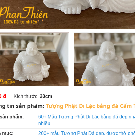
0 đ
Kích thước:
20cm
ng tin sản phẩm:
Tượng Phật Di Lặc bằng đá Cẩm T
 sản phẩm:
60+ Mẫu Tượng Phật Di Lặc bằng đá đẹp nhấ
nhiều
 mục:
200+ mẫu Tượng Phật Đá đẹp, được thờ phổ 