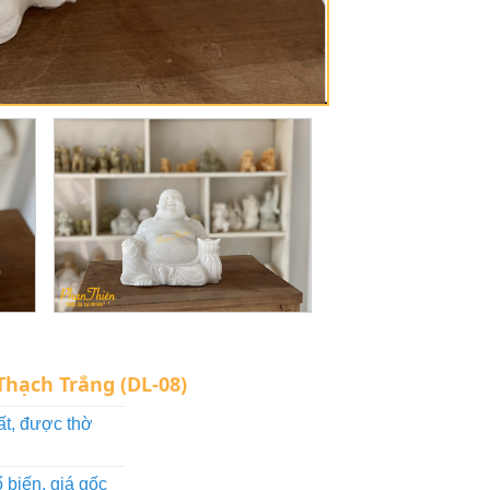
hạch Trắng (DL-08)
t, được thờ
biến, giá gốc