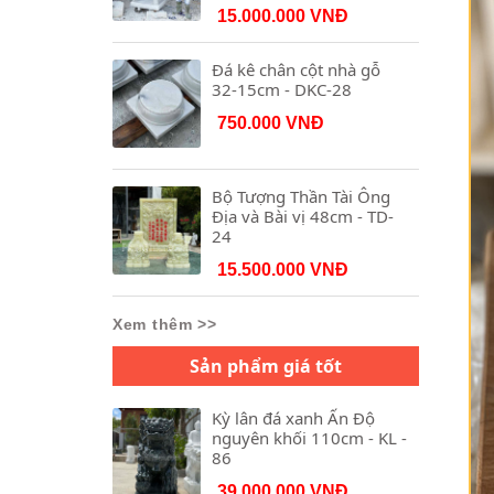
15.000.000 VNĐ
Đá kê chân cột nhà gỗ
32-15cm - DKC-28
750.000 VNĐ
Bộ Tượng Thần Tài Ông
Địa và Bài vị 48cm - TD-
24
15.500.000 VNĐ
Xem thêm >>
Sản phẩm giá tốt
Kỳ lân đá xanh Ấn Độ
nguyên khối 110cm - KL -
86
39.000.000 VNĐ