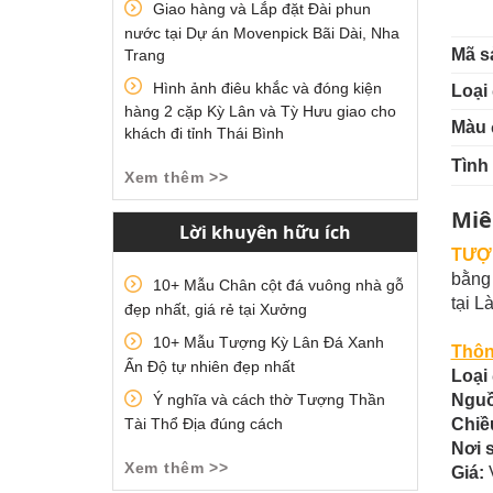
Giao hàng và Lắp đặt Đài phun
nước tại Dự án Movenpick Bãi Dài, Nha
Mã s
Trang
Hình ảnh điêu khắc và đóng kiện
Loại 
hàng 2 cặp Kỳ Lân và Tỳ Hưu giao cho
Màu 
khách đi tỉnh Thái Bình
Tình
Xem thêm >>
Miê
Lời khuyên hữu ích
TƯỢN
bằng 
10+ Mẫu Chân cột đá vuông nhà gỗ
tại 
đẹp nhất, giá rẻ tại Xưởng
10+ Mẫu Tượng Kỳ Lân Đá Xanh
Thôn
Ấn Độ tự nhiên đẹp nhất
Loại 
Ý nghĩa và cách thờ Tượng Thần
Nguồ
Tài Thổ Địa đúng cách
Chiề
Nơi 
Xem thêm >>
Giá:
V