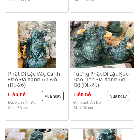
Size: 200 cm
Size: 120 cm
Phật Di Lặc Vác Cành
Tượng Phật Di Lặc Kéo
Đào Đá Xanh Ấn Độ
Bao Tiền Đá Xanh Ấn
(DL-26)
Độ (DL-25)
Liên hệ
Liên hệ
Mua ngay
Mua ngay
Đá: Xanh Ấn Độ
Đá: Xanh Ấn Độ
Size: 68 cm
Size: 30 cm