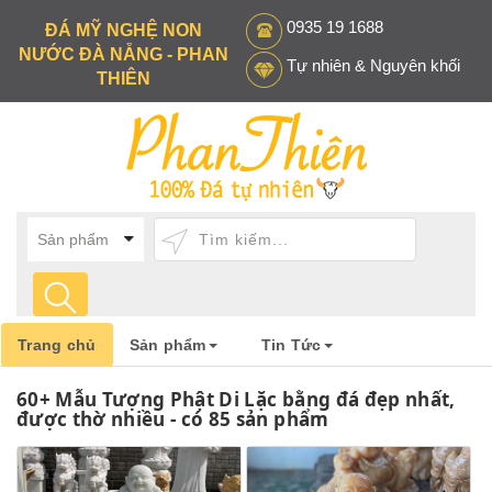
0935 19 1688
ĐÁ MỸ NGHỆ NON
NƯỚC ĐÀ NẴNG - PHAN
Tự nhiên & Nguyên khối
THIÊN
Trang chủ
Sản phẩm
Tin Tức
60+ Mẫu Tượng Phật Di Lặc bằng đá đẹp nhất,
được thờ nhiều - có 85 sản phẩm