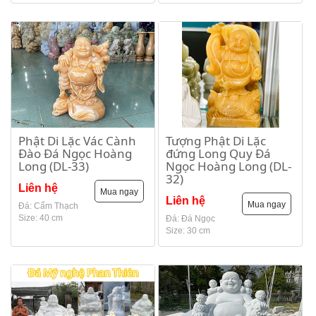
Phật Di Lặc Vác Cành
Tượng Phật Di Lặc
Đào Đá Ngọc Hoàng
đứng Long Quy Đá
Long (DL-33)
Ngọc Hoàng Long (DL-
32)
Liên hệ
Mua ngay
Liên hệ
Mua ngay
Đá: Cẩm Thạch
Size: 40 cm
Đá: Đá Ngọc
Size: 30 cm