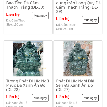
Bao Tiền Đá Cẩm
đứng trên Long Quy Đá
Thạch Trắng (DL-30)
Cẩm Thạch Trắng (DL-
29)
Liên hệ
Mua ngay
Liên hệ
Mua ngay
Đá: Cẩm Thạch
Size: 110 cm
Đá: Cẩm Thạch
Size: 250 cm
Tượng Phật Di Lặc Ngũ
Phật Di Lặc Ngồi Đài
Phúc Đá Xanh Ấn Độ
Sen Đá Xanh Ấn Độ
(DL-28)
(DL-27)
Liên hệ
Liên hệ
Mua ngay
Mua ngay
Đá: Xanh Ấn Độ
Đá: Xanh Ấn Độ