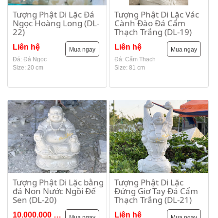
Tượng Phật Di Lặc Đá
Tượng Phật Di Lặc Vác
Ngọc Hoàng Long (DL-
Cành Đào Đá Cẩm
22)
Thạch Trắng (DL-19)
Liên hệ
Liên hệ
Mua ngay
Mua ngay
Đá: Đá Ngọc
Đá: Cẩm Thạch
Size: 20 cm
Size: 81 cm
Tượng Phật Di Lặc bằng
Tượng Phật Di Lặc
đá Non Nước Ngồi Đế
Đứng Giơ Tay Đá Cẩm
Sen (DL-20)
Thạch Trắng (DL-21)
10.000.000 VNĐ
Liên hệ
Mua ngay
Mua ngay