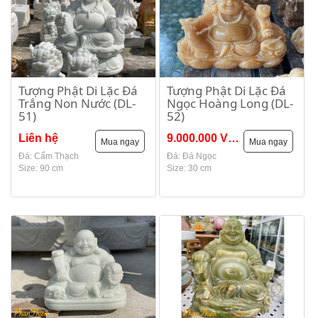
Tượng Phật Di Lặc Đá
Tượng Phật Di Lặc Đá
Trắng Non Nước (DL-
Ngọc Hoàng Long (DL-
51)
52)
Liên hệ
9.000.000 VNĐ
Mua ngay
Mua ngay
Đá: Cẩm Thạch
Đá: Đá Ngọc
Size: 90 cm
Size: 30 cm