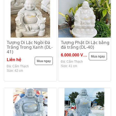
Tượng Di Lặc Ngồi Đá
Tượng Phật Di Lặc bằng
Trắng Trong Xanh (DL-
đá trắng (DL-40)
41)
6.000.000 VNĐ
Mua ngay
Liên hệ
Mua ngay
Đá: Cẩm Thạch
Size: 41 cm
Đá: Cẩm Thạch
Size: 42 cm