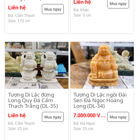
Liên hệ
Mua ngay
Liên hệ
Mua ngay
Đá: Khác
Size: 0 cm
Đá: Cẩm Thạch
Size: 170 cm
Tượng Di Lặc đứng
Tượng Di Lặc ngồi Đài
Long Quy Đá Cẩm
Sen Đá Ngọc Hoàng
Thạch Trắng (DL-35)
Long (DL-34)
Liên hệ
7.000.000 VNĐ
Mua ngay
Mua ngay
Đá: Cẩm Thạch
Đá: Đá Ngọc
Size: 25 cm
Size: 25 cm