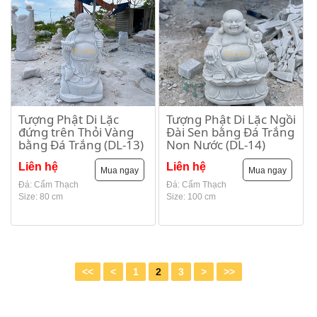
Tượng Phật Di Lặc
Tượng Phật Di Lặc Ngồi
đứng trên Thỏi Vàng
Đài Sen bằng Đá Trắng
bằng Đá Trắng (DL-13)
Non Nước (DL-14)
Liên hệ
Liên hệ
Mua ngay
Mua ngay
Đá: Cẩm Thạch
Đá: Cẩm Thạch
Size: 80 cm
Size: 100 cm
<<
<
1
2
3
>
>>