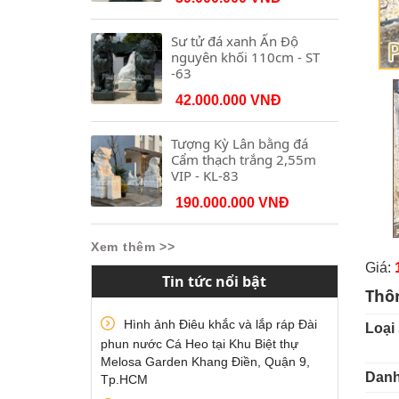
Sư tử đá xanh Ấn Độ
nguyên khối 110cm - ST
-63
42.000.000 VNĐ
Tượng Kỳ Lân bằng đá
Cẩm thạch trắng 2,55m
VIP - KL-83
190.000.000 VNĐ
Xem thêm >>
Giá:
Tin tức nổi bật
Thô
Hình ảnh Điêu khắc và lắp ráp Đài
Loại
phun nước Cá Heo tại Khu Biệt thự
Melosa Garden Khang Điền, Quận 9,
Danh
Tp.HCM