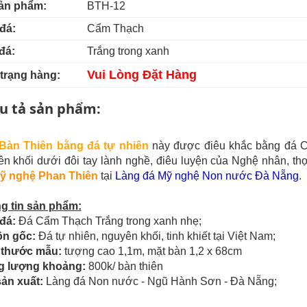
ản phẩm:
BTH-12
đá:
Cẩm Thạch
đá:
Trắng trong xanh
Vui Lòng Đặt Hàng
 trạng hàng:
u tả sản phẩm:
Bàn Thiên bằng đá tự nhiên
này được điêu khắc bằng đá Cẩ
n khối dưới đôi tay lành nghề, điêu luyện của Nghệ nhân, t
ỹ nghệ Phan Thiên
tại
Làng đá Mỹ nghệ Non nước Đà Nẵng
.
g tin sản phẩm:
đá:
Đá Cẩm Thạch Trắng trong xanh nhẹ;
n gốc:
Đá tự nhiên, nguyên khối, tinh khiết tại Việt Nam;
 thước mẫu:
tượng cao 1,1m, mặt bàn 1,2 x 68cm
g lượng khoảng:
800k/ bàn thiên
sản xuất:
Làng đá Non nước - Ngũ Hành Sơn - Đà Nẵng;