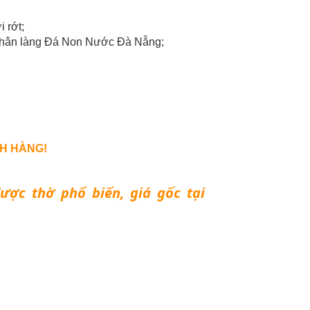
 rớt;
 Nhân làng Đá Non Nước Đà Nẵng;
H HÀNG!
ợc thờ phổ biến, giá gốc tại