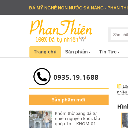
ĐÁ MỸ NGHỆ NON NƯỚC ĐÀ NẴNG - PHAN TH
Trang chủ
Sản phẩm
Tin Tức
0935.19.1688
10/
nhiều
Sản phẩm mới
Hìn
Khóm thờ bằng đá tự
nhiên nguyên khối, lắp
ghép 1m - KHOM-01