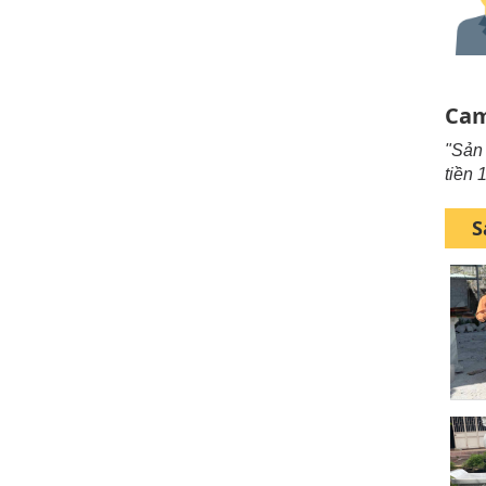
Cam
"Sản 
tiền 
S