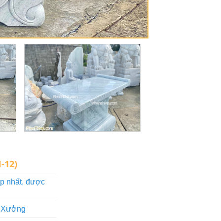
-12)
p nhất, được
i Xưởng