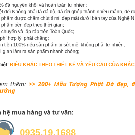
% đá nguyên khối và hoàn toàn tự nhiên;
ệt đối Không phải là đá bộ, đá rời ghép thành nhiều mảnh, dễ rơi
n phẩm được chăm chút tỉ mỉ, đẹp mắt dưới bàn tay của Nghệ
 phẩm bền đẹp theo thời gian;
 chuyển và lắp ráp trên Toàn Quốc;
 phí hợp lý, phải chăng;
n tiền 100% nếu sản phẩm bị sứt mẻ, không phải tự nhiên;
i gian làm ra sản phẩm nhanh chóng;
biệt:
ĐIÊU KHẮC THEO THIẾT KẾ VÀ YÊU CẦU CỦA KHÁC
em thêm:
>> 200+ Mẫu Tượng Phật Đá đẹp, đư
ưởng
n hệ mua hàng và tư vấn:
0935.19.1688