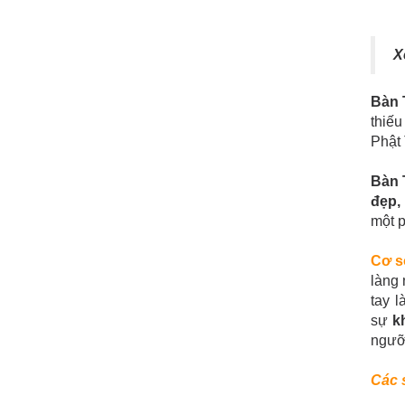
X
Bàn 
thiếu
Phật 
Bàn 
đẹp,
một p
Cơ s
làng 
tay 
sự
k
ngưỡ
Các 