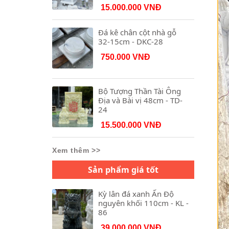
15.000.000 VNĐ
Đá kê chân cột nhà gỗ
32-15cm - DKC-28
750.000 VNĐ
Bộ Tượng Thần Tài Ông
Địa và Bài vị 48cm - TD-
24
15.500.000 VNĐ
Xem thêm >>
Sản phẩm giá tốt
Kỳ lân đá xanh Ấn Độ
nguyên khối 110cm - KL -
86
39.000.000 VNĐ