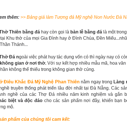
em thêm:
>>
Bảng giá làm Tượng đá Mỹ nghệ Non Nước Đà N
Thờ Thiên bằng đá
hay còn gọi là
bàn lễ bằng đá
là một tron
 tại Khu thờ của mọi Gia Đình hay ở Đình Chùa, Đền Miếu...nh
Thần Thánh...
Thờ Đá n
goài việc phát huy tác dụng vốn có thì ngày nay có còn
 không gian ở nơi thờ.
Với sự kết hợp nhiều mẫu mã, hoa văn 
hần không thể thiếu trong không gian thờ cúng.
ở Điêu Khắc Đá Mỹ Nghệ Phan Thiên
nằm ngay trong
Làng 
nghề truyền thống phát triển lâu đời nhất tại Đà Nẵng. Các 
lành nghề của các Thợ Đá nhiều năm kinh nghiệm và gắn bó
hác biệt và độc đáo
cho các sản phẩm nơi đây, khiến bạn b
ng mộ.
sản phẩm của chúng tôi cam kết: