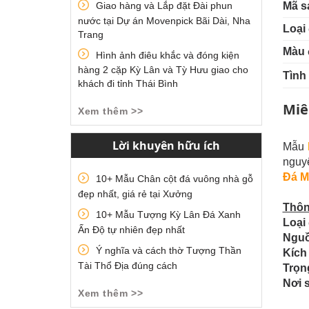
Giao hàng và Lắp đặt Đài phun
Mã s
nước tại Dự án Movenpick Bãi Dài, Nha
Loại 
Trang
Màu 
Hình ảnh điêu khắc và đóng kiện
hàng 2 cặp Kỳ Lân và Tỳ Hưu giao cho
Tình
khách đi tỉnh Thái Bình
Miê
Xem thêm >>
Lời khuyên hữu ích
Mẫu
nguyê
Đá M
10+ Mẫu Chân cột đá vuông nhà gỗ
đẹp nhất, giá rẻ tại Xưởng
Thôn
10+ Mẫu Tượng Kỳ Lân Đá Xanh
Loại 
Ấn Độ tự nhiên đẹp nhất
Nguồ
Ý nghĩa và cách thờ Tượng Thần
Kích
Tài Thổ Địa đúng cách
Trọn
Nơi 
Xem thêm >>