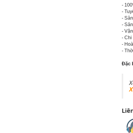
- 100
- Tuy
- Sả
- Sản
- Vận
- Chi
- Hoà
- Thờ
Đặc 
X
X
Liê