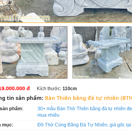
19.000.000 đ
Kích thước:
110cm
ng tin sản phẩm:
Bàn Thiên bằng đá tự nhiên (BTH
 sản phẩm:
30+ mẫu Bàn Thờ Thiên bằng đá tự nhiên đẹ
mua nhiều
 mục:
Đồ Thờ Cúng Bằng Đá Tự Nhiên, giá gốc tạ