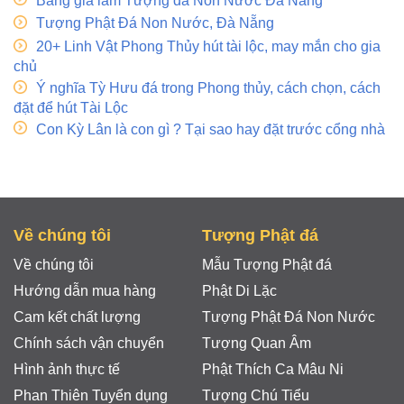
Bảng giá làm Tượng đá Non Nước Đà Nẵng
Tượng Phật Đá Non Nước, Đà Nẵng
20+ Linh Vật Phong Thủy hút tài lộc, may mắn cho gia
chủ
Ý nghĩa Tỳ Hưu đá trong Phong thủy, cách chọn, cách
đặt để hút Tài Lộc
Con Kỳ Lân là con gì ? Tại sao hay đặt trước cổng nhà
Về chúng tôi
Tượng Phật đá
Về chúng tôi
Mẫu Tượng Phật đá
Hướng dẫn mua hàng
Phật Di Lặc
Cam kết chất lượng
Tượng Phật Đá Non Nước
Chính sách vận chuyển
Tượng Quan Âm
Hình ảnh thực tế
Phật Thích Ca Mâu Ni
Phan Thiên Tuyển dụng
Tượng Chú Tiểu